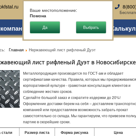
kfstal.ru
8(800
Новосибирск
Ваше местоположение:
Бесплат
Помона
 компании
Партнеры
Доставка
Калькул
есь:
Главная
Нержавеющий лист рифленый Дуэт
жавеющий лист рифленый Дуэт в Новосибирске
Металлопродукция производится по ГОСТ-ам и обладает
сертификатами качества. Правила, которых мы придерживаемся
корпоративной культуре - грамотная консультация клиентов и
соблюдение жестких сроков.
Сделайте большой заказ и сократите издержки до 20%!
Оформление доставки берем на себя – доставляем транспортн
компанией или предоставляем возможность забрать прокат
самостоятельно со склада. Мы гарантируем, что привезем полн
партию в скорейшие сроки.
 стали
Размер листа
Форма рисунка
Цена