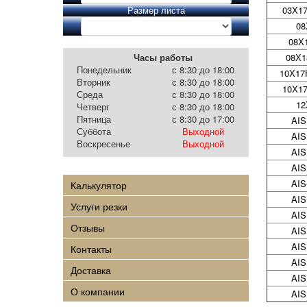
Размер листа
03Х1
08
08Х
Часы работы
08Х1
Понедельник
с 8:30 до 18:00
10Х17
Вторник
с 8:30 до 18:00
10Х1
Среда
с 8:30 до 18:00
12
Четверг
с 8:30 до 18:00
Пятница
с 8:30 до 17:00
AIS
Суббота
Выходной
AIS
Воскресенье
Выходной
AIS
AIS
AIS
Калькулятор
AIS
Услуги резки
AIS
Отзывы
AIS
AIS
Контакты
AIS
Доставка
AIS
О компании
AIS