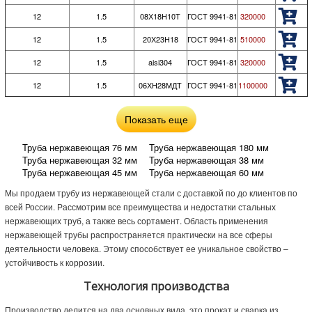
12
1.5
08Х18Н10Т
ГОСТ 9941-81
320000
12
1.5
20Х23Н18
ГОСТ 9941-81
510000
12
1.5
aisi304
ГОСТ 9941-81
320000
12
1.5
06ХН28МДТ
ГОСТ 9941-81
1100000
Показать еще
Труба нержавеющая 76 мм
Труба нержавеющая 180 мм
Труба нержавеющая 32 мм
Труба нержавеющая 38 мм
Труба нержавеющая 45 мм
Труба нержавеющая 60 мм
Труба нержавеющая 20 мм
Труба нержавеющая 25 мм
Мы продаем трубу из нержавеющей стали с доставкой по до клиентов по
Труба нержавеющая 40 мм
Труба нержавеющая 50 мм
всей России. Рассмотрим все преимущества и недостатки стальных
Труба нержавеющая 6 мм
Труба нержавеющая 8 мм
нержавеющих труб, а также весь сортамент. Область применения
Труба нержавеющая 10 мм
Труба нержавеющая 12 мм
нержавеющей трубы распространяется практически на все сферы
Труба нержавеющая 14 мм
Труба нержавеющая 15 мм
Труба нержавеющая 16 мм
Труба нержавеющая 18 мм
деятельности человека. Этому способствует ее уникальное свойство –
Труба нержавеющая 22 мм
Труба нержавеющая 100 мм
устойчивость к коррозии.
Труба нержавеющая ГОСТ 9941-81
Труба нержавеющая 06ХН28МДТ
Технология производства
Труба нержавеющая 08Х18Н10Т
Производство делится на два основных вида, это прокат и сварка из
Труба нержавеющая 20Х23Н18