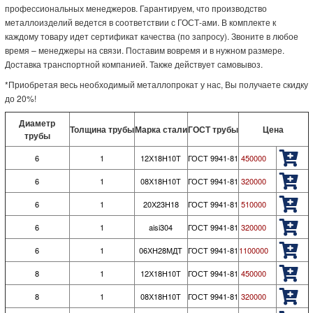
профессиональных менеджеров. Гарантируем, что производство
металлоизделий ведется в соответствии с ГОСТ-ами. В комплекте к
каждому товару идет сертификат качества (по запросу). Звоните в любое
время – менеджеры на связи. Поставим вовремя и в нужном размере.
Доставка транспортной компанией. Также действует самовывоз.
*Приобретая весь необходимый металлопрокат у нас, Вы получаете скидку
до 20%!
Диаметр
Толщина трубы
Марка стали
ГОСТ трубы
Цена
трубы
6
1
12Х18Н10Т
ГОСТ 9941-81
450000
6
1
08Х18Н10Т
ГОСТ 9941-81
320000
6
1
20Х23Н18
ГОСТ 9941-81
510000
6
1
aisi304
ГОСТ 9941-81
320000
6
1
06ХН28МДТ
ГОСТ 9941-81
1100000
8
1
12Х18Н10Т
ГОСТ 9941-81
450000
8
1
08Х18Н10Т
ГОСТ 9941-81
320000