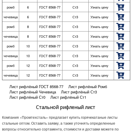
ромб
6
ГОСТ 8568-77
Ст3
Узнать цену
чечевица
6
ГОСТ 8568-77
Ст3
Узнать цену
ромб
8
ГОСТ 8568-77
Ст3
Узнать цену
чечевица
8
ГОСТ 8568-77
Ст3
Узнать цену
ромб
10
ГОСТ 8568-77
Ст3
Узнать цену
чечевица
10
ГОСТ 8568-77
Ст3
Узнать цену
ромб
12
ГОСТ 8568-77
Ст3
Узнать цену
чечевица
12
ГОСТ 8568-77
Ст3
Узнать цену
Лист рифлёный ГОСТ 8568-77
Лист рифлёный Ромб
Лист рифлёный Чечевица
Лист рифлёный Ст3
Лист рифлёный Ст0
Лист рифлёный Ст1
Лист рифлёный Ст2
Лист рифлёный 3
Лист рифлёный 2.5
Стальной рифленый лист
Лист рифлёный 10
Лист рифлёный 8
Лист рифлёный 6
Лист рифлёный 5
Лист рифлёный 12
Лист рифлёный 4
Компания «Промтехсталь» предлагает купить горячекатаные листы
стальные оптом. Оставить заявку, а также уточнять определенные
вопросы относительно сортамента, стоимости и доставки можете по