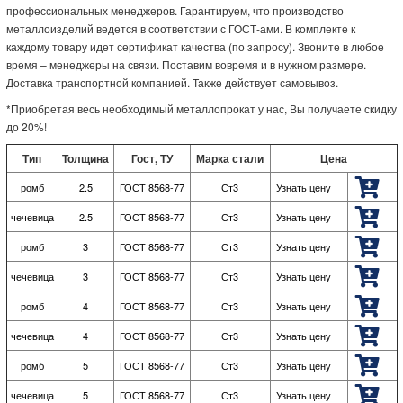
профессиональных менеджеров. Гарантируем, что производство
металлоизделий ведется в соответствии с ГОСТ-ами. В комплекте к
каждому товару идет сертификат качества (по запросу). Звоните в любое
время – менеджеры на связи. Поставим вовремя и в нужном размере.
Доставка транспортной компанией. Также действует самовывоз.
*Приобретая весь необходимый металлопрокат у нас, Вы получаете скидку
до 20%!
Тип
Толщина
Гост, ТУ
Марка стали
Цена
ромб
2.5
ГОСТ 8568-77
Ст3
Узнать цену
чечевица
2.5
ГОСТ 8568-77
Ст3
Узнать цену
ромб
3
ГОСТ 8568-77
Ст3
Узнать цену
чечевица
3
ГОСТ 8568-77
Ст3
Узнать цену
ромб
4
ГОСТ 8568-77
Ст3
Узнать цену
чечевица
4
ГОСТ 8568-77
Ст3
Узнать цену
ромб
5
ГОСТ 8568-77
Ст3
Узнать цену
чечевица
5
ГОСТ 8568-77
Ст3
Узнать цену