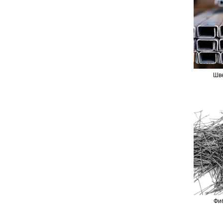
Шв
Фи