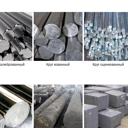
 калиброванный
Круг кованный
Круг оцинкованный