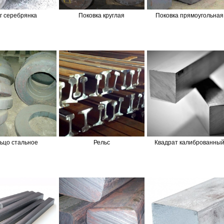
г серебрянка
Поковка круглая
Поковка прямоугольная
ьцо стальное
Рельс
Квадрат калиброванны