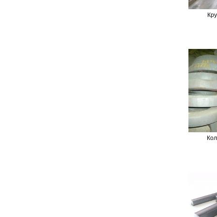
Кру
Кол