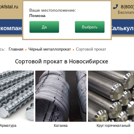
kfstal.ru
8(800
Новосибирск
Ваше местоположение:
Бесплат
Помона
 компании
Партнеры
Доставка
Калькул
есь:
Главная
Чёрный металлопрокат
Сортовой прокат
Сортовой прокат в Новосибирске
Арматура
Катанка
Круг горячекатаный