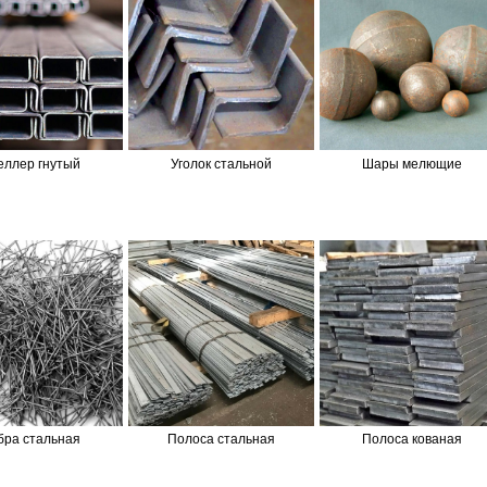
еллер гнутый
Уголок стальной
Шары мелющие
бра стальная
Полоса стальная
Полоса кованая