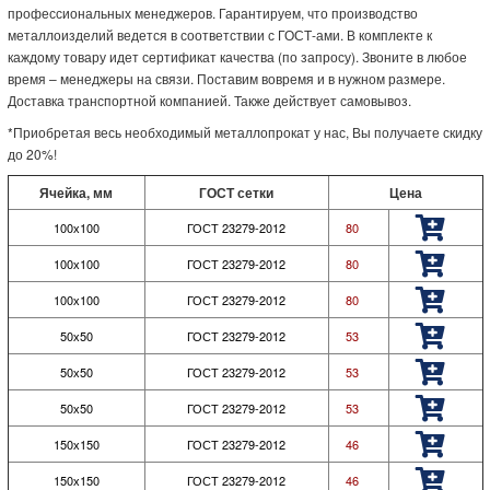
профессиональных менеджеров. Гарантируем, что производство
металлоизделий ведется в соответствии с ГОСТ-ами. В комплекте к
каждому товару идет сертификат качества (по запросу). Звоните в любое
время – менеджеры на связи. Поставим вовремя и в нужном размере.
Доставка транспортной компанией. Также действует самовывоз.
*Приобретая весь необходимый металлопрокат у нас, Вы получаете скидку
до 20%!
Ячейка, мм
ГОСТ сетки
Цена
100х100
ГОСТ 23279-2012
80
100х100
ГОСТ 23279-2012
80
100х100
ГОСТ 23279-2012
80
50х50
ГОСТ 23279-2012
53
50х50
ГОСТ 23279-2012
53
50х50
ГОСТ 23279-2012
53
150х150
ГОСТ 23279-2012
46
150х150
ГОСТ 23279-2012
46