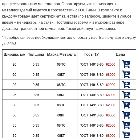
профессиональных менеджеров. Гарантируем, что производство
металлоизделий ведется в соответствии с ГОСТ-ами. В комплекте к
каждому товару идет сертификат качества (по запросу). Звоните в любое
время – менеджеры на связи. Поставим вовремя и в нужном размере.
Доставка транспортной компанией. Также действует самовывоз.
*Приобретая весь необходимый металлопрокат у нас, Вы получаете скидку
до 20%!
Ширина, мм
Толщина
Марка Металла
Гост, ТУ
Цена
20
0.35
08ПС
ГОСТ 14918-80
62000
20
0.35
08КП
ГОСТ 14918-80
68000
25
0.35
08ПС
ГОСТ 14918-80
62000
25
0.35
08КП
ГОСТ 14918-80
68000
30
0.35
08ПС
ГОСТ 14918-80
62000
30
0.35
08КП
ГОСТ 14918-80
68000
35
0.35
08ПС
ГОСТ 14918-80
62000
35
0.35
08КП
ГОСТ 14918-80
68000