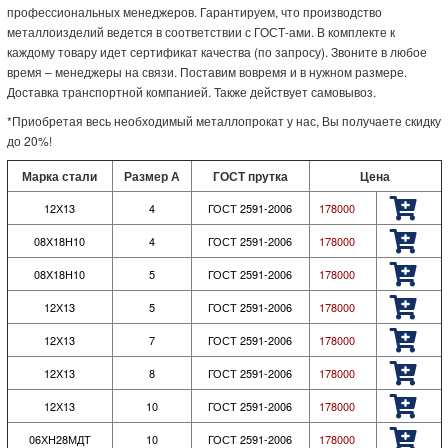
профессиональных менеджеров. Гарантируем, что производство
металлоизделий ведется в соответствии с ГОСТ-ами. В комплекте к
каждому товару идет сертификат качества (по запросу). Звоните в любое
время – менеджеры на связи. Поставим вовремя и в нужном размере.
Доставка транспортной компанией. Также действует самовывоз.
*Приобретая весь необходимый металлопрокат у нас, Вы получаете скидку
до 20%!
Марка стали
Размер А
ГОСТ прутка
Цена
12Х13
4
ГОСТ 2591-2006
178000
08Х18Н10
4
ГОСТ 2591-2006
178000
08Х18Н10
5
ГОСТ 2591-2006
178000
12Х13
5
ГОСТ 2591-2006
178000
12Х13
7
ГОСТ 2591-2006
178000
12Х13
8
ГОСТ 2591-2006
178000
12Х13
10
ГОСТ 2591-2006
178000
06ХН28МДТ
10
ГОСТ 2591-2006
178000