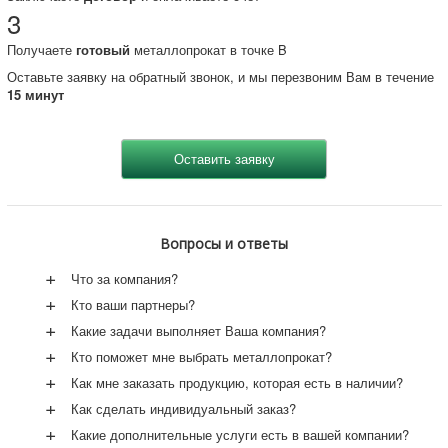
3
Квадрат нержавеющий 14Х17Н2
Квадрат нержавеющий AISI 304
Получаете
готовый
металлопрокат в точке B
Квадрат нержавеющий AISI 321
Квадрат нержавеющий ГОСТ 2591-2006
Оставьте заявку на обратный звонок, и мы перезвоним Вам в течение
15 минут
Вопросы и ответы
+
Что за компания?
+
Кто ваши партнеры?
+
Какие задачи выполняет Ваша компания?
+
Кто поможет мне выбрать металлопрокат?
+
Как мне заказать продукцию, которая есть в наличии?
+
Как сделать индивидуальный заказ?
+
Какие дополнительные услуги есть в вашей компании?