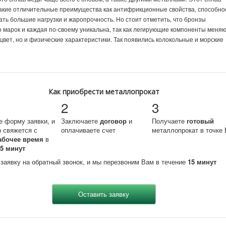
акие отличительные преимущества как антифрикционные свойства, способно
ть большие нагрузки и жаропрочность. Но стоит отметить, что бронзы
 марок и каждая по-своему уникальна, так как легирующие компоненты меня
 цвет, но и физические характеристики. Так появились колокольные и морские
Как приобрести металлопрокат
2
3
е форму заявки, и
Заключаете
договор
и
Получаете
готовый
 свяжется с
оплачиваете счет
металлопрокат в точке 
абочее время
в
15 минут
 заявку на обратный звонок, и мы перезвоним Вам в течение
15 минут