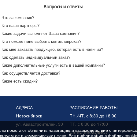
Вопросы и ответы
Что за компания?
Кто ваши партнеры?
Какие задачи выполняет Ваша компания?
Кто поможет мне выбрать металлопрокат?
Как мне заказать продукцию, которая есть в наличии?
Как сделать индивидуальный заказ?
Какие дополнительные услуги есть в вашей компании?
Как осуществляется доставка?
Какие есть скидки?
АДРЕСА
РАСПИСАНИЕ РАБОТЫ
Новосибирск
ПН.-ЧТ. с 8:30 до 18:00
ул. Авиастроителей, 30
ПТ. с 8:30 до 17:00
лы помогают облегчить навигацию и взаимодействие с интерфейс
СБ-ВС ВЫХОДНОЙ
ользуем ее в коммерческих целях. Вся информация в файлах cookie