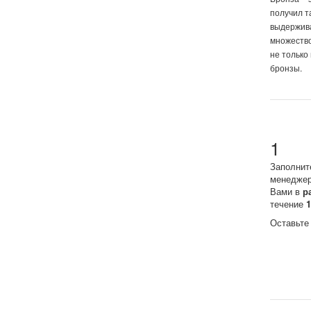
получил т
выдержива
множество
не только
бронзы.
1
Заполнит
менеджер
Вами в
р
течение
Оставьте