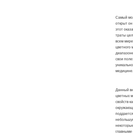
Самый мол
открыт он
этот оказ
траты цел
всем мире
цветного 
диапазоне
свои поле
уникально
медицине
Данный в
цветных м
свойств к
окружающе
поддается
небольшую
некоторы
главными 