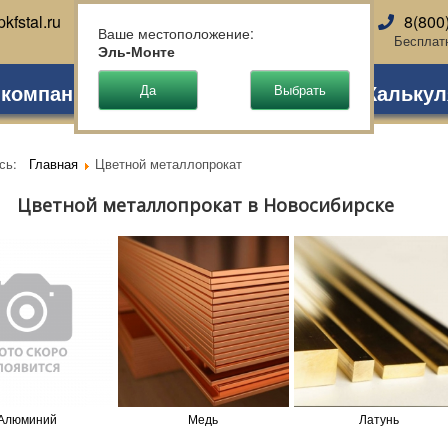
kfstal.ru
8(800
Новосибирск
Ваше местоположение:
Бесплат
Эль-Монте
 компании
Партнеры
Доставка
Калькул
есь:
Главная
Цветной металлопрокат
Цветной металлопрокат в Новосибирске
Алюминий
Медь
Латунь