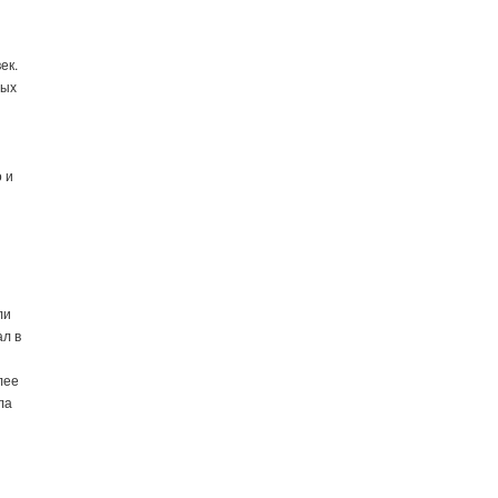
ек.
ных
о и
е
ли
ал в
лее
ла