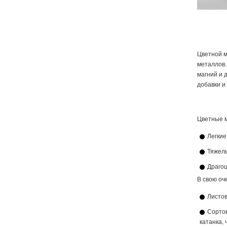
Цветной м
металлов.
магний и 
добавки и
Цветные м
Легкие
Тяжелы
Драгоц
В свою оч
Листов
Сортов
катанка, 