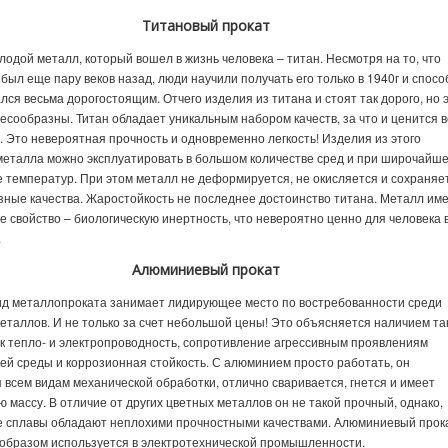
Титановый прокат
одой металл, который вошел в жизнь человека – титан. Несмотря на то, что
 был еще пару веков назад, люди научили получать его только в 1940г и спосо
ался весьма дорогостоящим. Отчего изделия из титана и стоят так дорого, но 
есообразны. Титан обладает уникальным набором качеств, за что и ценится 
. Это невероятная прочность и одновременно легкость! Изделия из этого
металла можно эксплуатировать в большом количестве сред и при широчайш
 температур. При этом металл не деформируется, не окисляется и сохраняе
зные качества. Жаростойкость не последнее достоинство титана. Металл им
е свойство – биологическую инертность, что невероятно ценно для человека 
.
Алюминиевый прокат
ид металлопроката занимает лидирующее место по востребованности среди
еталлов. И не только за счет небольшой цены! Это объясняется наличием та
ак тепло- и электропроводность, сопротивление агрессивным проявлениям
й среды и коррозионная стойкость. С алюминием просто работать, он
 всем видам механической обработки, отлично сваривается, гнется и имеет
 массу. В отличие от других цветных металлов он не такой прочный, однако,
е сплавы обладают неплохими прочностными качествами. Алюминиевый прок
образом используется в электротехнической промышленности.