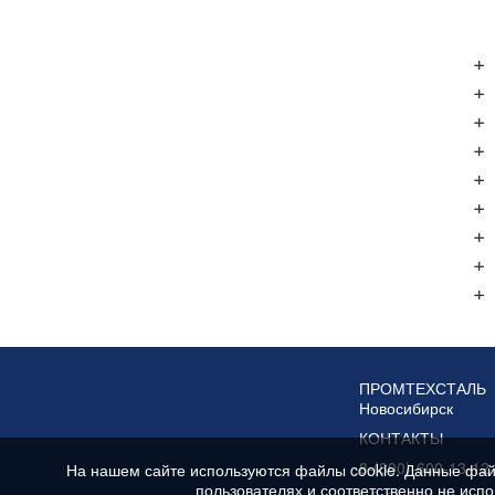
+
+
+
+
+
+
+
+
+
ПРОМТЕХСТАЛЬ
Новосибирск
КОНТАКТЫ
8-(800)-600-13-12
На нашем сайте используются файлы cookie. Данные фай
пользователях и соответственно не исп