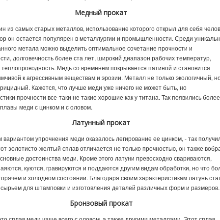
Медный прокат
ин из самых старых металлов, использование которого открыл для себя челов
пор он остается популярен в металлургии и промышленности. Среди уникаль
анного метала можно выделить оптимальное сочетание прочности и
сти, долговечность более ста лет, широкий диапазон рабочих температур,
и теплопроводность. Медь со временем покрывается патиной и становится
мчивой к агрессивным веществам и эрозии. Металл не только экологичный, н
рицидный. Кажется, что лучше меди уже ничего не может быть, но
стики прочности все-таки не такие хорошие как у титана. Так появились боле
плавы меди с цинком и с оловом.
Латунный прокат
 вариантом упрочнения меди оказалось легирование ее цинком, - так получи
тот золотисто-желтый сплав отличается не только прочностью, он также вобр
основные достоинства меди. Кроме этого латуни превосходно свариваются,
паяются, куются, гравируются и поддаются другим видам обработки, но что бо
в горячем и холодном состоянии. Благодаря своим характеристикам латунь ста
сырьем для штамповки и изготовления деталей различных форм и размеров.
Бронзовый прокат
это сплав меди чаще всего с оловом, а также другими металлами. Этот сплав