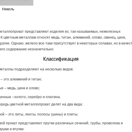
Никель
еталлопрокат представляют изделия из, так называемых, нежелезных
 К цветным металлам относят медь, титан, алюминий, олово, свинец, цинк,
другие. Однако, железо все-таки присутствует в некоторых сплавах, но в качес
 его содержание незначительно.
Классификация
еталлы подразделяют на несколько видов:
 – это алюминий и титан;
е – медь, цинк и олово;
енные –золото, серебро и платина.
ередь цветной металлопрокат делят на два вида:
ой – это литы, ленты, полосы (шины) и плиты.
ой прокат представляют прутки различных сечений, трубы, проволока и
чушки и втулки.