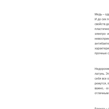
Медь – од
И до сих 
свойств д
пластично
электро- 
невосприи
антибакте
характери
прочные с
Недорогим
латунь. Э
себя все 
режутся, 
важно, - 
отличным 
Бронза – 