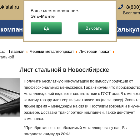
kfstal.ru
8(800
Новосибирск
Ваше местоположение:
Бесплат
Эль-Монте
 компании
Партнеры
Доставка
Калькул
есь:
Главная
Чёрный металлопрокат
Листовой прокат
тальной
Лист стальной в Новосибирске
Получите бесплатную консультацию по выбору продукции от
профессиональных менеджеров. Гарантируем, что производств
металлоизделий ведется в соответствии с ГОСТ-ами. В комплект
каждому товару идет сертификат качества (по запросу). Звоните
любое время – менеджеры на связи. Поставим вовремя и в нуж
размере. Доставка транспортной компанией. Также действует
самовывоз.
*Приобретая весь необходимый металлопрокат у нас, Вы
получаете скидку до 20%!