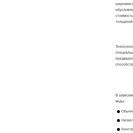
широким с
Лист 
обусловле
Лист 
стоимост
толщиной 
Технологи
специальн
предварит
способст
В зависим
виды:
Обычно
Низкол
Констр