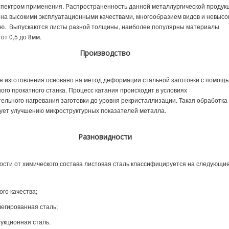
пектром применения. Распространенность данной металлургической продук
стальной 60
Лист стальной 45
Лист стальной 7
Лист стальной 22
на высокими эксплуатационными качествами, многообразием видов и невысо
стальной 15
Лист стальной 70
Лист стальной ГОСТ 19903-2015
ью. Выпускаются листы разной толщины, наиболее популярны материалы
от 0,5 до 8мм.
Производство
я изготовления основано на метод деформации стальной заготовки с помощ
ого прокатного станка. Процесс катания происходит в условиях
ельного нагревания заготовки до уровня рекристаллизации. Такая обработка
вует улучшению микроструктурных показателей металла.
Разновидности
ости от химического состава листовая сталь классифицируется на следующи
го качества;
егированная сталь;
укционная сталь.