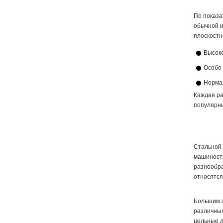
По показа
обычной и
плоскостн
Высоко
Особо 
Норма
Каждая ра
популярны
Стальной 
машиностр
разнообра
относятс
Большим с
различных
цельные л