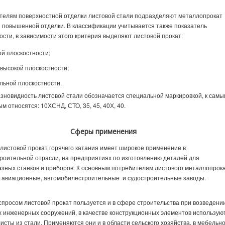
телям поверхностной отделки листовой стали подразделяют металлопрокат
 повышенной отделки. В классификации учитывается также показатель
ости, в зависимости этого критерия выделяют листовой прокат:
й плоскостности;
высокой плоскостности;
льной плоскостности.
зновидность листовой стали обозначается специальной маркировкой, к сам
м относятся: 10ХСНД, СТО, 35, 45, 40Х, 40.
Сферы применения
листовой прокат горячего катания имеет широкое применение в
оительной отрасли, на предприятиях по изготовлению деталей для
зных станков и приборов. К основным потребителям листового металлопрок
я авиационные, автомобилестроительные и судостроительные заводы.
просом листовой прокат пользуется и в сфере строительства при возведени
 инженерных сооружений, в качестве конструкционных элементов использую
исты из стали. Применяются они и в области сельского хозяйства, в мебельн