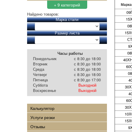
+ 9 категорий
Марка
09
Найдено товаров:
15
Марка стали
08
15Х
Размер листа
СТ
9
08
Часы работы
Понедельник
с 8:30 до 18:00
40Х
Вторник
с 8:30 до 18:00
60
Среда
с 8:30 до 18:00
08
Четверг
с 8:30 до 18:00
Пятница
с 8:30 до 17:00
4
Суббота
Выходной
30Х
Воскресенье
Выходной
4
60
30Х
Калькулятор
10Х
Услуги резки
15Х
Отзывы
9