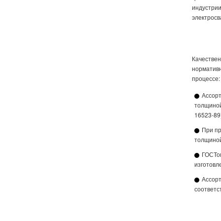
индустрии
электросв
Качествен
норматив
процессе:
Ассорт
толщиной
16523-89
При пр
толщиной
ГОСТом
изготовл
Ассорт
соответс