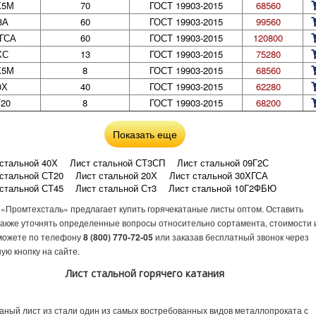
Х5М
70
ГОСТ 19903-2015
68560
8А
60
ГОСТ 19903-2015
99560
ГСА
60
ГОСТ 19903-2015
120800
ХС
13
ГОСТ 19903-2015
75280
Х5М
8
ГОСТ 19903-2015
68560
0Х
40
ГОСТ 19903-2015
62280
20
8
ГОСТ 19903-2015
68200
Показать еще
 стальной 40Х
Лист стальной СТ3СП
Лист стальной 09Г2С
 стальной СТ20
Лист стальной 20Х
Лист стальной 30ХГСА
 стальной СТ45
Лист стальной Ст3
Лист стальной 10Г2ФБЮ
 стальной 17Г1С
Лист стальной 08ПС
Лист стальной 08кп
«Промтехсталь» предлагает купить горячекатаные листы оптом. Оставить
 стальной 10ХСНД
Лист стальной 12Х1МФ
Лист стальной 40ХН2МА
 также уточнять определенные вопросы относительно сортамента, стоимости 
 стальной 15Х5М
Лист стальной 15ХСНД
Лист стальной 20Х13
 можете по телефону
8 (800) 770-72-05
или заказав бесплатный звонок через
 стальной 60С2А
Лист стальной 6ХВ2С
Лист стальной С345
ую кнопку на сайте.
 стальной У8А
Лист стальной ХВГ
Лист стальной Р6М5
 стальной Х12МФ
Лист стальной 9ХС
Лист стальной 09Г2С-12
Лист стальной горячего катания
стальной 3
Лист стальной 2
Лист стальной 1
Лист стальной 10
стальной 8
Лист стальной 6
Лист стальной 5
Лист стальной 12
стальной 4
Лист стальной 20
Лист стальной 16
Лист стальной 14
аный лист из стали один из самых востребованных видов металлопроката с
стальной 50
Лист стальной 25
Лист стальной 30
Лист стальной 40