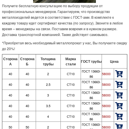
Получите бесплатную консультацию по выбору продукции от
профессиональных менеджеров. Гарантируем, что производство
металлоизделий ведется в соответствии с ГОСТ-ами. В комплекте к
каждому товару идет сертификат качества (по запросу). Звоните в любое
время – менеджеры на связи. Поставим вовремя и в нужном размере.
Доставка транспортной компанией. Также действует самовывоз.
*Приобретая весь необходимый металлопрокат у нас, Вы получаете скидку
до 20%!
Сторона
Сторона
Толщина
Марка
ГОСТ трубы
Цена
А
Б
трубы
стали
ГОСТ 13663-
40
40
2
СТ10
58000
86
ГОСТ 13663-
40
40
2.5
СТ10
58000
86
ГОСТ 13663-
40
40
3
СТ10
58000
86
ГОСТ 13663-
40
40
3.5
СТ10
58000
86
ГОСТ 13663-
40
40
4
СТ10
58000
86
ГОСТ 13663-
50
50
2
СТ10
58000