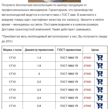
Получите бесплатную консультацию по выбору продукции от
профессиональных менеджеров. Гарантируем, что производство
металлоизделий ведется в соответствии с ГОСТ-ами. В комплекте к
каждому товару идет сертификат качества (по запросу). Звоните в любое
время – менеджеры на связи. Поставим вовремя и в нужном размере.
Доставка транспортной компанией. Также действует самовывоз.
*Приобретая весь необходимый металлопрокат у нас, Вы получаете скидку
до 20%!
Марка стали
Диаметр проволоки
ГОСТ проволоки
Цена
СТ10
1.4
ГОСТ 5663-79
47000
СТ10
1.8
ГОСТ 5663-79
47000
СТ10
2
ГОСТ 5663-79
47000
СТ10
2.2
ГОСТ 5663-79
47000
СТ10
2.3
ГОСТ 5663-79
47000
СТ10
2.4
ГОСТ 5663-79
47000
СТ10
2.8
ГОСТ 5663-79
47000