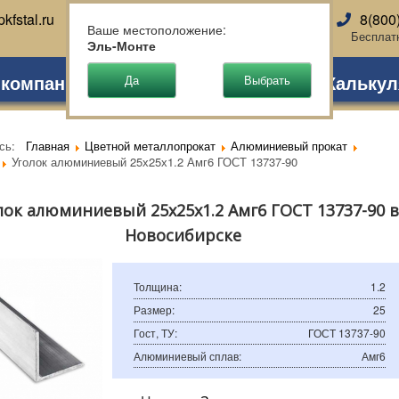
kfstal.ru
8(800
Новосибирск
Ваше местоположение:
Бесплат
Эль-Монте
 компании
Партнеры
Доставка
Калькул
есь:
Главная
Цветной металлопрокат
Алюминиевый прокат
Уголок алюминиевый 25х25х1.2 Амг6 ГОСТ 13737-90
лок алюминиевый 25х25х1.2 Амг6 ГОСТ 13737-90 в
Новосибирске
Толщина
:
1.2
Размер
:
25
Гост, ТУ
:
ГОСТ 13737-90
Алюминиевый сплав
:
Амг6