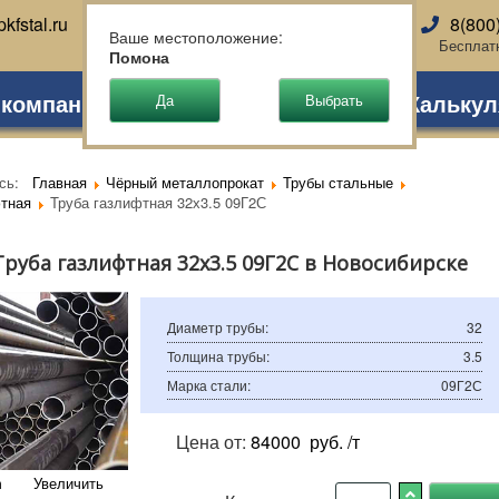
kfstal.ru
8(800
Новосибирск
Ваше местоположение:
Бесплат
Помона
 компании
Партнеры
Доставка
Калькул
есь:
Главная
Чёрный металлопрокат
Трубы стальные
тная
Труба газлифтная 32х3.5 09Г2С
Труба газлифтная 32х3.5 09Г2С в Новосибирске
Диаметр трубы
:
32
Толщина трубы
:
3.5
Марка стали
:
09Г2С
Цена от:
84000
руб. /т
Увеличить