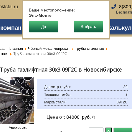
kfstal.ru
8(800
Новосибирск
Ваше местоположение:
Бесплат
Эль-Монте
 компании
Партнеры
Доставка
Калькул
есь:
Главная
Чёрный металлопрокат
Трубы стальные
тная
Труба газлифтная 30х3 09Г2С
Труба газлифтная 30х3 09Г2С в Новосибирске
Диаметр трубы
:
30
Толщина трубы
:
3
Марка стали
:
09Г2С
Цена от:
84000
руб. /т
Увеличить