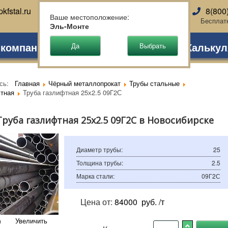
kfstal.ru
8(800
Новосибирск
Ваше местоположение:
Бесплат
Эль-Монте
 компании
Партнеры
Доставка
Калькул
есь:
Главная
Чёрный металлопрокат
Трубы стальные
тная
Труба газлифтная 25х2.5 09Г2С
Труба газлифтная 25х2.5 09Г2С в Новосибирске
Диаметр трубы
:
25
Толщина трубы
:
2.5
Марка стали
:
09Г2С
Цена от:
84000
руб. /т
Увеличить