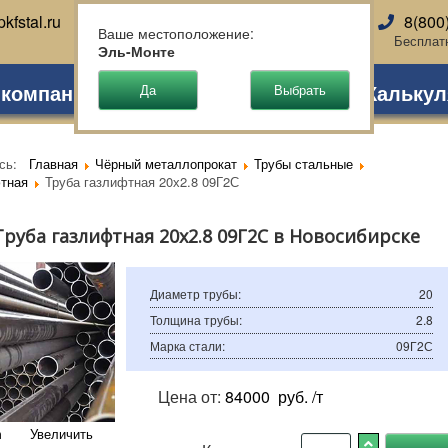
kfstal.ru
8(800
Новосибирск
Ваше местоположение:
Бесплат
Эль-Монте
 компании
Партнеры
Доставка
Калькул
есь:
Главная
Чёрный металлопрокат
Трубы стальные
тная
Труба газлифтная 20х2.8 09Г2С
Труба газлифтная 20х2.8 09Г2С в Новосибирске
Диаметр трубы
:
20
Толщина трубы
:
2.8
Марка стали
:
09Г2С
Цена от:
84000
руб. /т
Увеличить